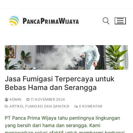
Lompat
ke
konten
Cari:
Jasa Fumigasi Terpercaya untuk
Bebas Hama dan Serangga
ADMIN
11 NOVEMBER 2024
ARTIKEL FUMIGASI DAN SANITASI
0 KOMENTAR
PT Panca Prima Wijaya tahu pentingnya lingkungan
yang bersih dari hama dan serangga. Kami
menawarkan solusi efektif untuk membasmi berbagai