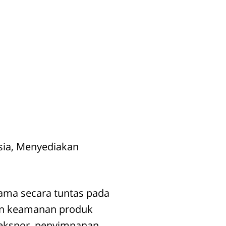
esia, Menyediakan
ama secara tuntas pada
in
keamanan
produk
 ekspor, penyimpanan