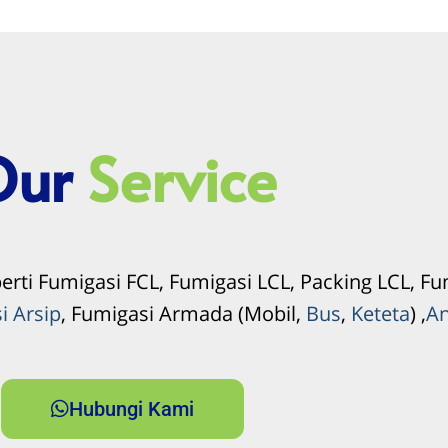
Our
Service
erti Fumigasi FCL, Fumigasi LCL, Packing LCL, F
i Arsip
, Fumigasi Armada (Mobil,
Bus
,
Keteta
) ,
An
Hubungi Kami