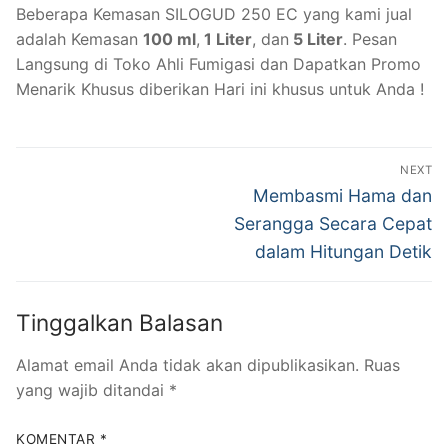
Beberapa Kemasan SILOGUD 250 EC yang kami jual
adalah Kemasan
100 ml
,
1 Liter
, dan
5 Liter
. Pesan
Langsung di Toko Ahli Fumigasi dan Dapatkan Promo
Menarik Khusus diberikan Hari ini khusus untuk Anda !
Navigasi
NEXT
pos
Next
Membasmi Hama dan
post:
Serangga Secara Cepat
dalam Hitungan Detik
Tinggalkan Balasan
Alamat email Anda tidak akan dipublikasikan.
Ruas
yang wajib ditandai
*
KOMENTAR
*