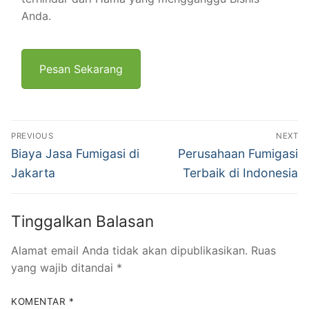
Anda.
Pesan Sekarang
Navigasi
PREVIOUS
NEXT
pos
Previous
Next
Biaya Jasa Fumigasi di
Perusahaan Fumigasi
post:
post:
Jakarta
Terbaik di Indonesia
Tinggalkan Balasan
Alamat email Anda tidak akan dipublikasikan.
Ruas
yang wajib ditandai
*
KOMENTAR
*