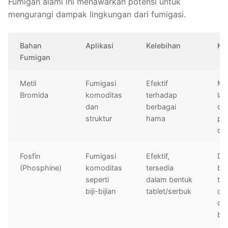
Fumigan alami ini menawarkan potensi untuk
mengurangi dampak lingkungan dari fumigasi.
Bahan
Aplikasi
Kelebihan
Ke
Fumigan
Metil
Fumigasi
Efektif
Me
Bromida
komoditas
terhadap
lap
dan
berbagai
oz
struktur
hama
pe
dib
Fosfin
Fumigasi
Efektif,
Da
(Phosphine)
komoditas
tersedia
ber
seperti
dalam bentuk
tid
biji-bijian
tablet/serbuk
di
de
be