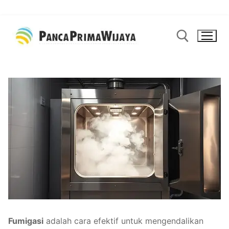
Lompat
ke
konten
Cari:
Fumigasi
adalah cara efektif untuk mengendalikan