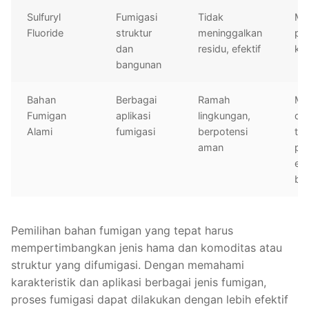
Sulfuryl
Fumigasi
Tidak
Me
Fluoride
struktur
meninggalkan
per
dan
residu, efektif
kh
bangunan
Bahan
Berbagai
Ramah
Ma
Fumigan
aplikasi
lingkungan,
da
Alami
fumigasi
berpotensi
ta
aman
pen
efe
ber
Pemilihan bahan fumigan yang tepat harus
mempertimbangkan jenis hama dan komoditas atau
struktur yang difumigasi. Dengan memahami
karakteristik dan aplikasi berbagai jenis fumigan,
proses fumigasi dapat dilakukan dengan lebih efektif