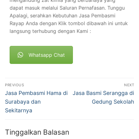
mengandung zat kimia yang berbahaya yang
dapat masuk melalui Saluran Pernafasan. Tunggu
Apalagi, serahkan Kebutuhan Jasa Pembasmi
Rayap Anda dengan Klik tombol dibawah ini untuk
langsung terhubung dengan Kami :
Whatsapp Chat
Navigasi
PREVIOUS
NEXT
pos
Previous
Next
Jasa Pembasmi Hama di
Jasa Basmi Serangga di
post:
post:
Surabaya dan
Gedung Sekolah
Sekitarnya
Tinggalkan Balasan