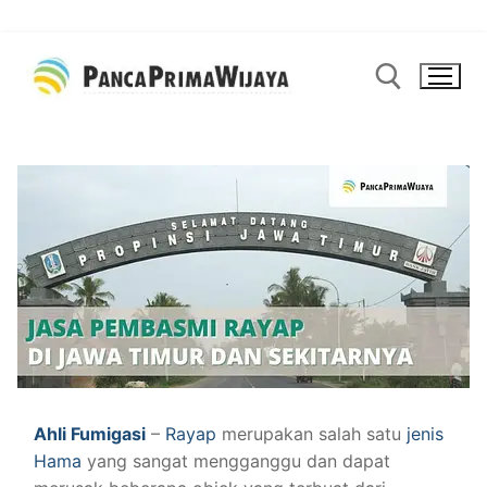
Lompat
ke
konten
Cari:
Ahli Fumigasi
–
Rayap
merupakan salah satu
jenis
Hama
yang sangat mengganggu dan dapat