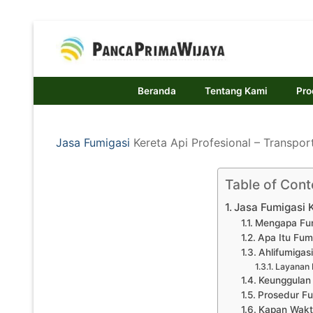
Lompat
ke
konten
Beranda
Tentang Kami
Pro
Jasa Fumigasi
Kereta Api Profesional – Transp
Table of Cont
Jasa Fumigasi 
Mengapa Fum
Apa Itu Fum
Ahlifumigasi
Layanan 
Keunggulan 
Prosedur Fu
Kapan Waktu