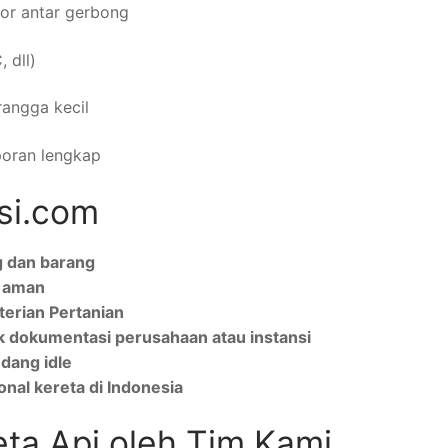
tor antar gerbong
 dll)
rangga kecil
poran lengkap
si.com
 dan barang
n aman
terian Pertanian
uk dokumentasi perusahaan atau instansi
edang idle
onal kereta di Indonesia
ta Api oleh Tim Kami