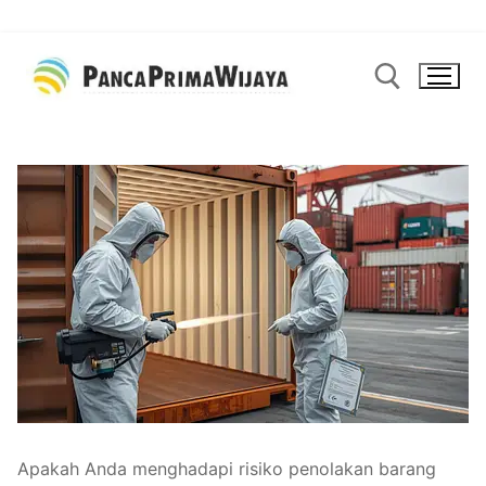
Lompat
ke
konten
Cari:
Apakah Anda menghadapi risiko penolakan barang